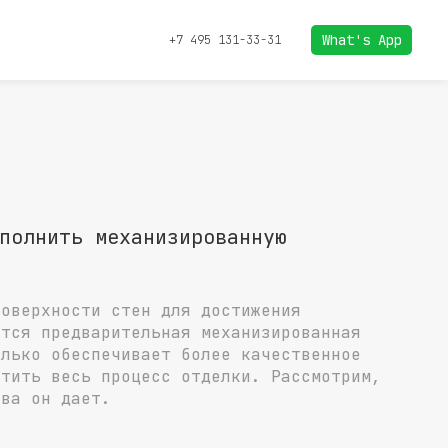
What's App
+7 495 131-33-31
полнить механизированную
поверхности стен для достижения
ется предварительная механизированная
олько обеспечивает более качественное
стить весь процесс отделки. Рассмотрим,
тва он дает.