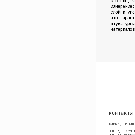
к стене, ч
измерение:
слой и уго
что гаран
штукатурны
материалов
контакты
Химки, Ленин
ООО "Делаем 