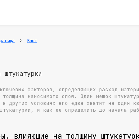
›
раница
Блог
а штукатурки
ключевых факторов, определяющих расход матер
 толщина наносимого слоя. Один мешок штукату
 в других условиях его едва хватит на один к
штукатурки, и как её определить до начала ра
ры, влияющие на толщину штукатур