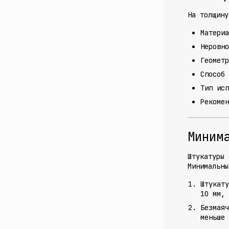
На толщину
Материа
Неровно
Геометр
Способ 
Тип исп
Рекомен
Миним
Штукатуры 
Минимальны
Штукату
10 мм, 
Безмаяч
меньше 