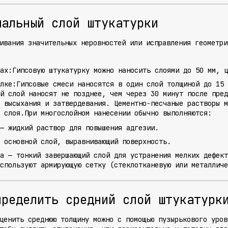
мальный слой штукатурки
ивания значительных неровностей или исправления геометри
ах:
Гипсовую штукатурку можно наносить слоями до 50 мм, ц
лке:
Гипсовые смеси наносятся в один слой толщиной до 15 
й слой наносят не позднее, чем через 30 минут после пред
о высыхания и затвердевания. Цементно-песчаные растворы 
 слоя.При многослойном нанесении обычно выполняются:
— жидкий раствор для повышения адгезии.
 основной слой, выравнивающий поверхность.
а
— тонкий завершающий слой для устранения мелких дефект
спользуют армирующую сетку (стеклотканевую или металлич
пределить средний слой штукатурк
ценить среднюю толщину можно с помощью пузырькового уров