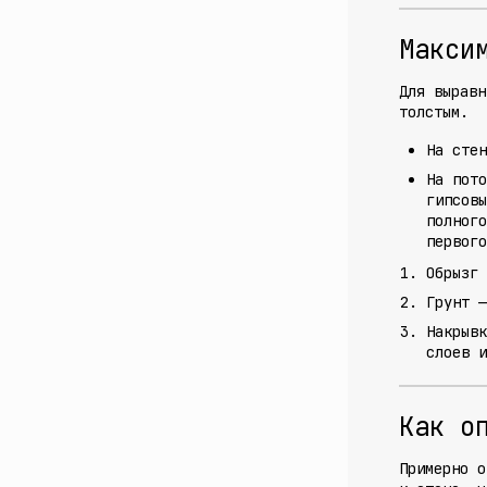
Макси
Для выравн
толстым.
На стен
На пото
гипсовы
полног
первого
Обрызг
Грунт
—
Накрывк
слоев и
Как о
Примерно о