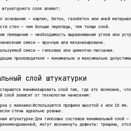
 штукатурного слоя влияет:
л основания
— кирпич, бетон, газобетон или иной материал
сти стен
— чем больше перепады, тем толще слой.
ия помещения
— необходимость выравнивания углов или устр
нанесения смеси
— вручную или механизировано.
ользуемой смеси
— гипсовая или цементно-песчаная.
дации производителя
— минимально и максимально допустимы
альный слой штукатурки
стараются минимизировать слой там, где это возможно, что
й слой зависит от технологии нанесения:
рка с маяками:
Используются профили высотой 6 или 10 мм. 
если стены идеально ровные.
ная штукатурка:
Для гипсовых составов минимальный слой — 
рекомендованной, могут возникнуть дефекты: трещины, отс