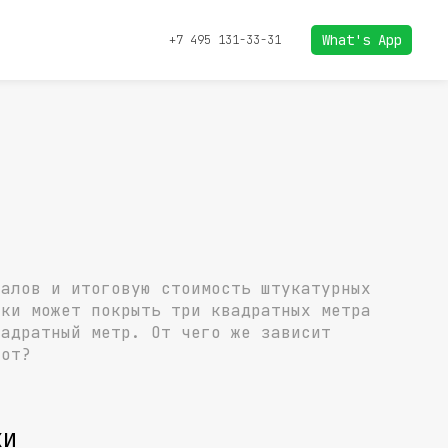
What's App
+7 495 131-33-31
иалов и итоговую стоимость штукатурных
рки может покрыть три квадратных метра
вадратный метр. От чего же зависит
бот?
ки