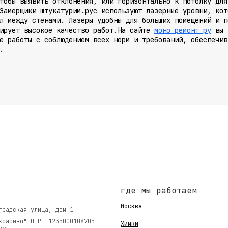
тобы выявить отклонения, или горизонтально к потолку для
Замерщики
штукатурим.рус
используют лазерные уровни, кот
л между стенами. Лазеры удобны для больших помещений и п
тирует высокое качество работ.На сайте
моно ремонт ру
вы н
е работы с соблюдением всех норм и требований, обеспечив
.
где мы работаем
Москва
градская улица, дом 1
красиво" ОГРН 1235000108705
Химки