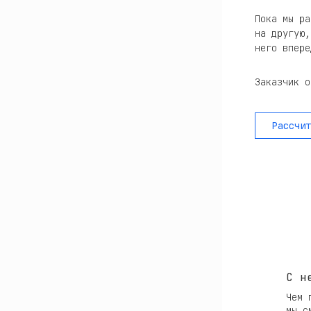
Пока мы ра
на другую,
него впере
Заказчик о
Рассчит
C н
Чем 
мы с