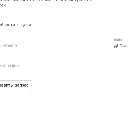
там
обности задачи
Файл
с объекта
Прик
ние задачи
равить запрос