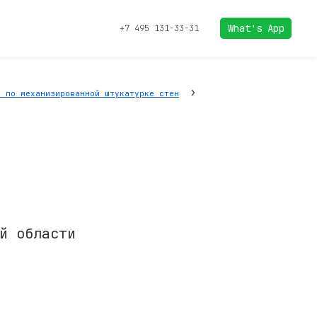
What's App
+7 495 131-33-31
›
ы по механизированной штукатурке стен
й области