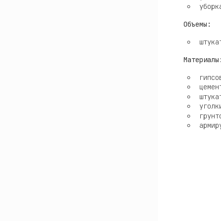
уборк
Объемы:
штука
Материалы
гипсо
цемен
штука
уголк
грунт
армир
Рабо