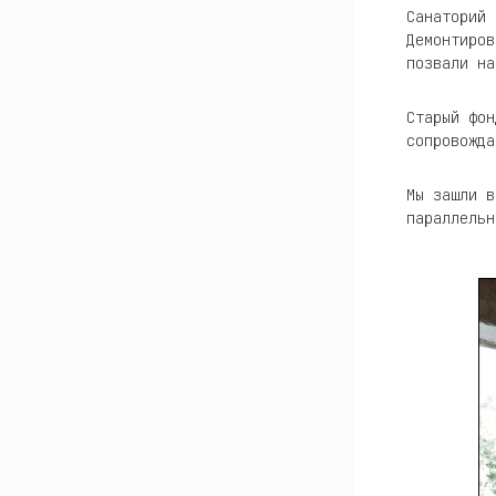
Санаторий 
Демонтиров
позвали на
Старый фон
сопровожда
Мы зашли в
параллельн