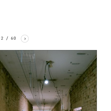
3
/
60