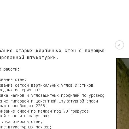
вание старых кирпичных стен с помощью
ированной штукатурки.
е работы:
ование стен;
ование сеткой вертикальных углов и стыков
родных материалов;
овка маяков и углозащитных профилей по уровню;
ение гипсовой и цементной штукатурной смеси
ным способом от 220В;
нивание смеси по маякам под 90 градусов
ной зоне и в санузлах;
турка откосов стен;
ние штукатурных маяков;