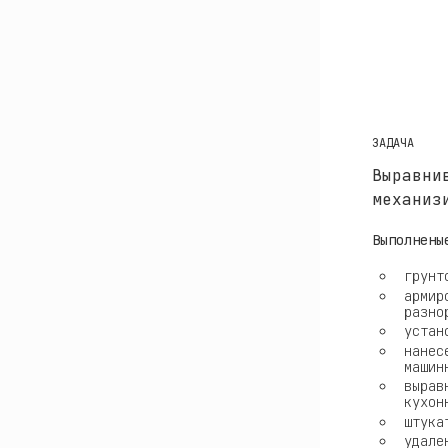
ЗАДАЧА
Выравни
механиз
Выполнены
грунт
армир
разно
устан
нанес
машин
вырав
кухон
штука
удале