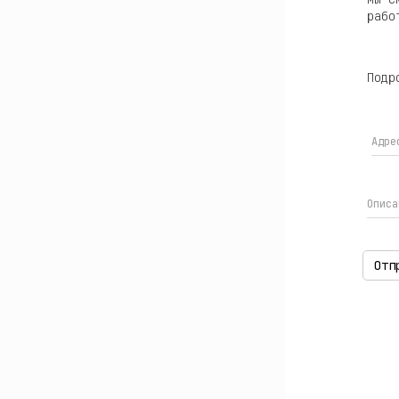
рабо
Подр
Адре
Описа
Отп