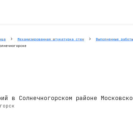
›
›
ица
Механизированная штукатурка стен
Выполненные работ
олнечногорске
рий в Солнечногорском районе Московско
горск